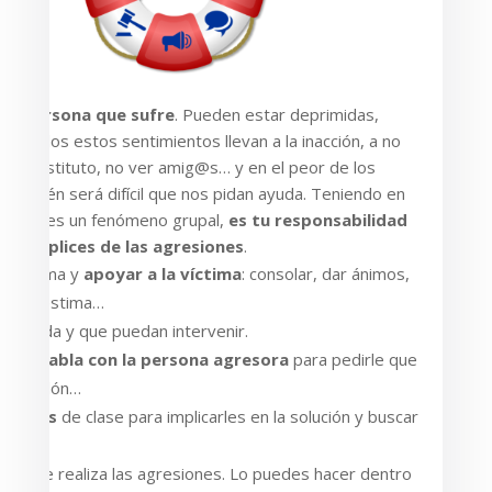
na persona que sufre
. Pueden estar deprimidas,
… Todos estos sentimientos llevan a la inacción, a no
 ir al instituto, no ver amig@s… y en el peor de los
, también será difícil que nos pidan ayuda. Teniendo en
 acoso es un fenómeno grupal,
es tu responsabilidad
er cómplices de las agresiones
.
 problema y
apoyar a la víctima
: consolar, dar ánimos,
la autoestima…
ir ayuda y que puedan intervenir.
iesgo,
habla con la persona agresora
para pedirle que
pida perdón…
pañer@s
de clase para implicarles en la solución y buscar
rfil que realiza las agresiones. Lo puedes hacer dentro