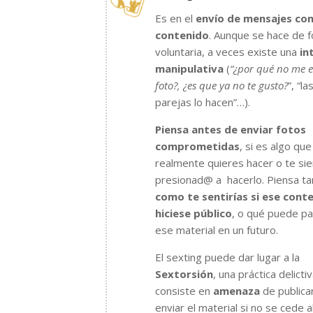
Es en el
envío de mensajes co
contenido
. Aunque se hace de 
voluntaria, a veces existe una
in
manipulativa
(
“¿por qué no me e
foto?, ¿es que ya no te gusto?
”, “l
parejas lo hacen”…).
Piensa antes de enviar fotos
comprometidas
, si es algo que
realmente quieres hacer o te si
presionad@ a hacerlo.
Piensa t
como te sentirías si ese cont
hiciese público
, o qué puede pa
ese material en un futuro.
El sexting puede dar lugar a la
Sextorsión
, una práctica delicti
consiste en
amenaza
de publica
enviar el material si no se cede a