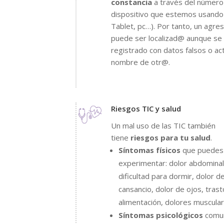
constancia
a través del número
dispositivo que estemos usando 
Tablet, pc…). Por tanto, un agre
puede ser localizad@ aunque se
registrado con datos falsos o ac
nombre de otr@.
Riesgos TIC y salud
Un mal uso de las TIC también
tiene
riesgos para tu salud
.
Síntomas físicos
que puedes
experimentar: dolor abdominal
dificultad para dormir, dolor d
cansancio, dolor de ojos, tras
alimentación, dolores muscula
Síntomas psicológicos
comu