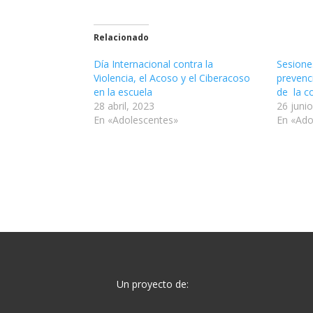
Relacionado
Día Internacional contra la
Sesione
Violencia, el Acoso y el Ciberacoso
prevenc
en la escuela
de la c
28 abril, 2023
26 juni
En «Adolescentes»
En «Ado
Un proyecto de: