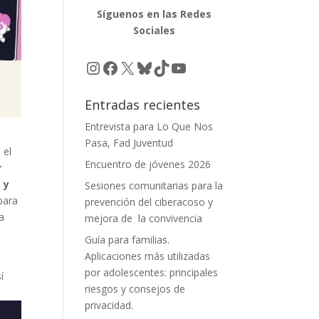
Síguenos en las Redes
Sociales
Instagram
Facebook
X
Bluesky
TikTok
YouTube
Entradas recientes
Entrevista para Lo Que Nos
Pasa, Fad Juventud
 el
Encuentro de jóvenes 2026
r
 y
Sesiones comunitarias para la
para
prevención del ciberacoso y
a
mejora de la convivencia
Guía para familias.
Aplicaciones más utilizadas
por adolescentes: principales
í
riesgos y consejos de
privacidad.