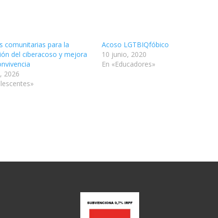
s comunitarias para la
Acoso LGTBIQfóbico
ión del ciberacoso y mejora
10 junio, 2020
onvivencia
En «Educadores»
o, 2026
lescentes»